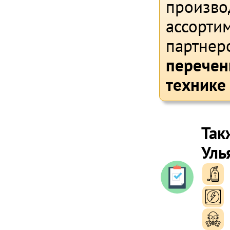
произво
ассортим
партнер
перечен
технике
Так
Уль
п
п
п