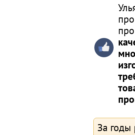
Уль
про
про
кач
мно
изг
тре
тов
про
За годы