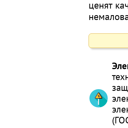
ценят кач
немалова
Эле
тех
защ
эле
эле
(ГО