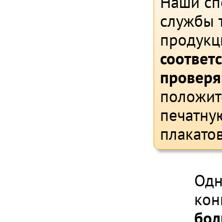
Наши сп
службы т
продукц
соответ
проверя
положит
печатну
плакато
Одн
кон
бол