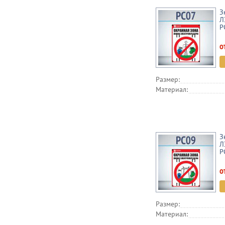
З
Л
P
о
Размер:
Материал:
З
Л
P
о
Размер:
Материал: