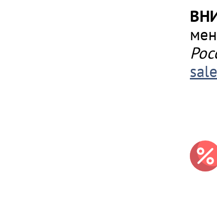
ВН
мен
Рос
sal