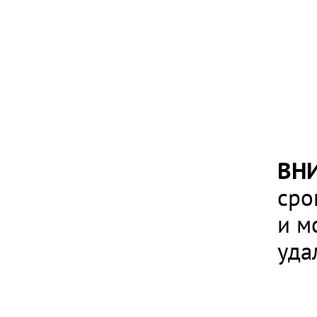
ВН
сро
и м
уда