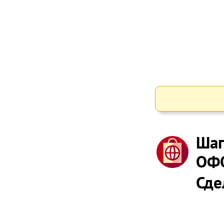
Шаг
ОФ
Сде