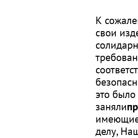
К сожале
свои изд
солидарн
требован
соответс
безопасн
это было
заняли
пр
имеющие 
делу, На