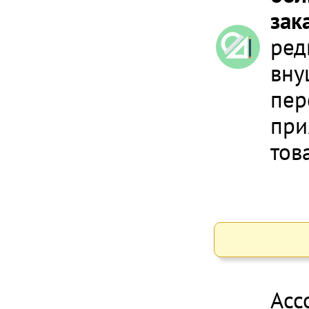
зак
ред
вну
пер
при
тов
Асс