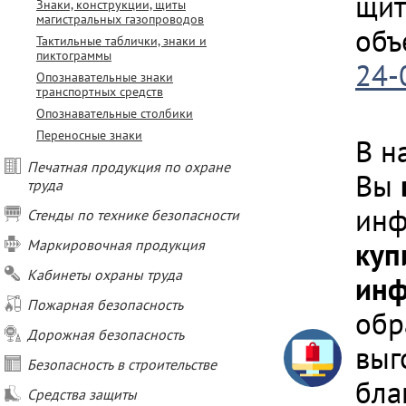
щит
Знаки, конструкции, щиты
магистральных газопроводов
объ
Тактильные таблички, знаки и
пиктограммы
24-
Опознавательные знаки
транспортных средств
Опознавательные столбики
Переносные знаки
В н
Печатная продукция по охране
Вы
труда
инф
Стенды по технике безопасности
Маркировочная продукция
куп
Кабинеты охраны труда
инф
Пожарная безопасность
обр
Дорожная безопасность
выг
Безопасность в строительстве
бла
Средства защиты