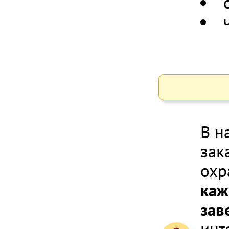
В н
зак
охр
каж
зав