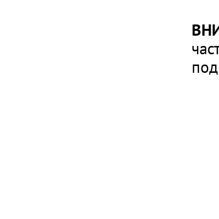
ВН
час
под