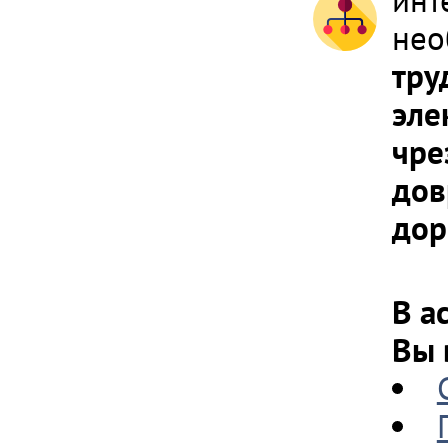
инт
нео
тру
эле
чре
дов
дор
В а
Вы 