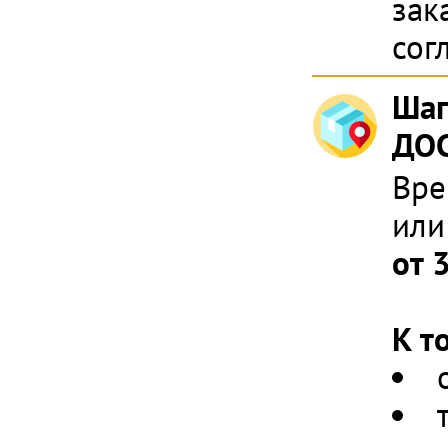
зак
сог
Шаг
ДОС
Вре
или
от 
К т