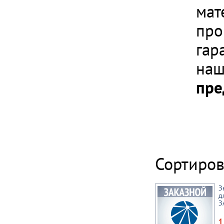
мат
про
гар
наш
пре
Сортиров
З
д
З
1