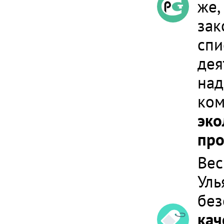
же,
зак
спи
дея
над
ком
эко
про
Вес
Уль
без
кач