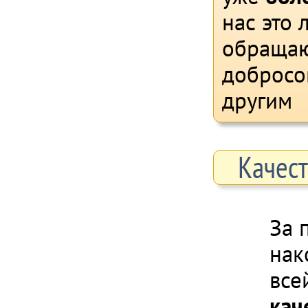
нас это 
обращаю
добросо
другим
Качест
За 
нак
все
кач