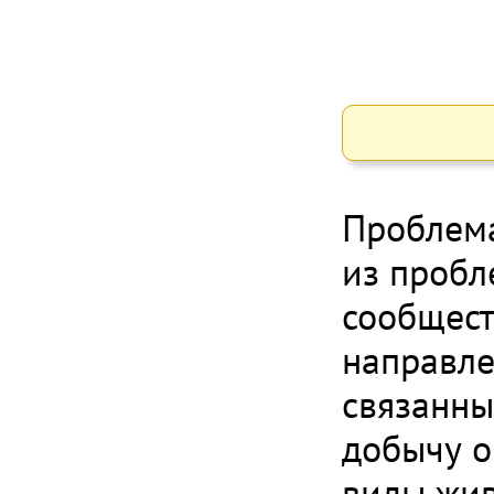
Проблема
из пробл
сообщест
направле
связанны
добычу о
виды жив