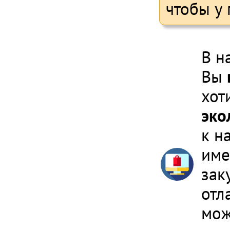
чтобы у
В н
Вы
хот
эко
к н
име
зак
отл
мож