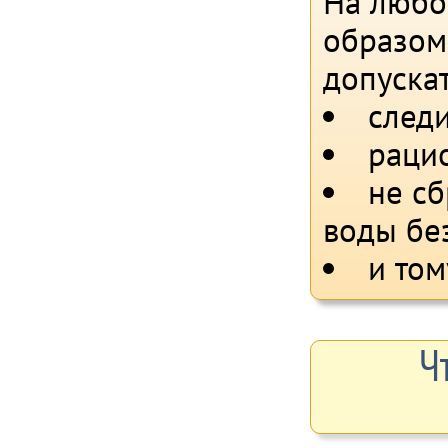
На любо
образом
допуска
след
раци
не сб
воды бе
и то
Ч