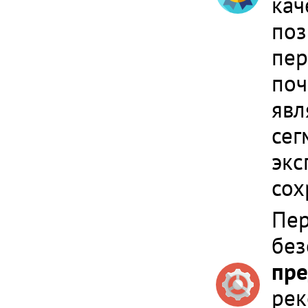
кач
поз
пер
поч
явл
сег
экс
сох
Пер
без
пре
рек