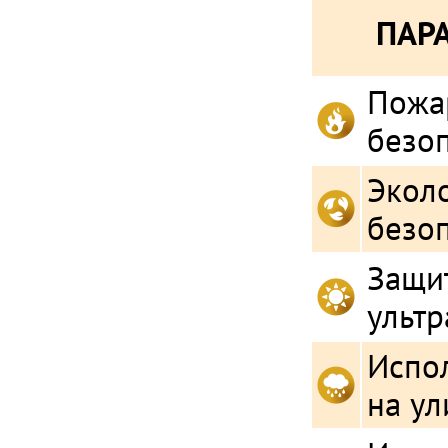
ПАР
Пожа
безо
Экол
безо
Защит
ульт
Испо
на ул