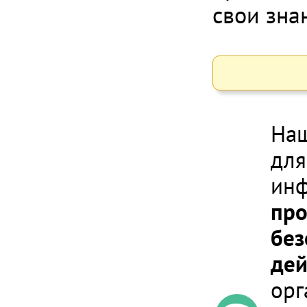
свои зна
Наш
для
инф
про
без
дей
орг