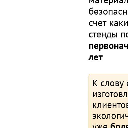
безопасн
счет как
стенды п
первонач
лет
К слову 
изготов
клиентов
экологи
уже
боле