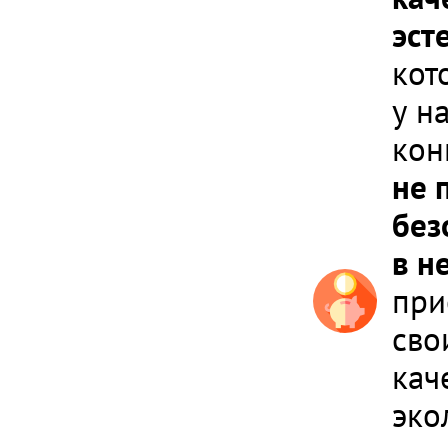
эст
кот
у н
кон
не 
без
в н
при
сво
кач
эко