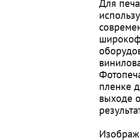
Для печа
использу
совреме
широкоф
оборудо
винилова
Фотопеч
пленке д
выходе 
результа
Изображ