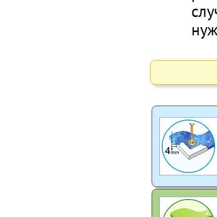
слу
нуж