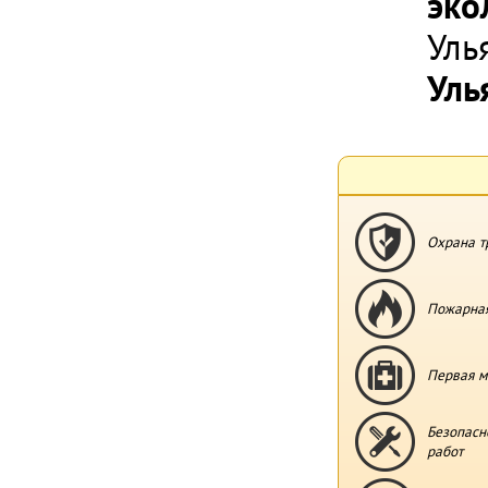
эко
Уль
Уль
Охрана т
Пожарная
Первая м
Безопасн
работ