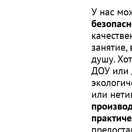
У нас мо
безопасн
качестве
занятие,
душу. Хо
ДОУ или 
экологич
или нети
производ
практиче
предоста