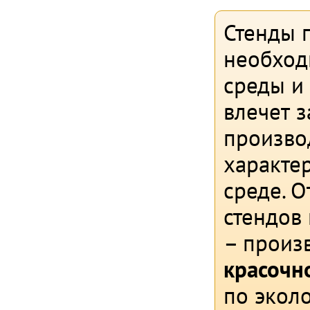
Стенды 
необход
среды и
влечет 
произво
характе
среде. 
стендов
– произв
красочн
по экол