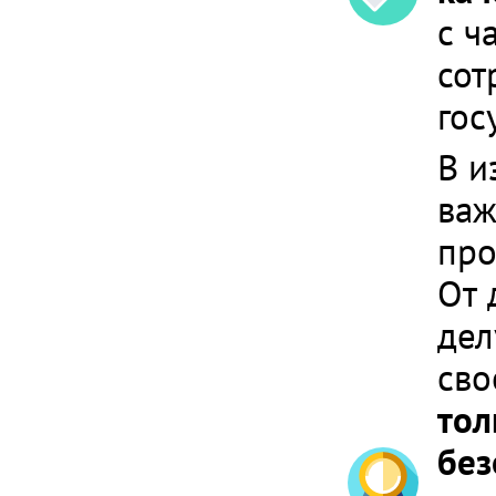
с ч
сот
гос
В и
важ
про
От 
дел
сво
тол
без