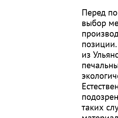
Перед по
выбор м
производ
позиции.
из Ульян
печальны
экологич
Естестве
подозрен
таких сл
материал