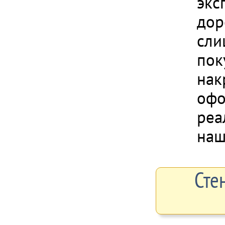
экс
дор
сли
пок
нак
офо
реа
наш
Сте