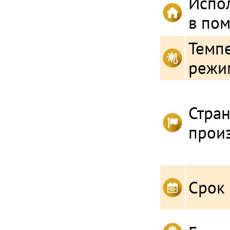
Испо
в по
Темп
режи
Стра
прои
Срок