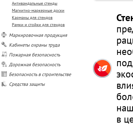
Антивандальные стенды
Магнитно-маркерные доски
Сте
Карманы для стендов
Рамки и стойки для стендов
пре
Маркировочная продукция
рац
Кабинеты охраны труда
нео
Пожарная безопасность
под
Дорожная безопасность
эко
Безопасность в строительстве
вли
Средства защиты
бол
наш
в ц