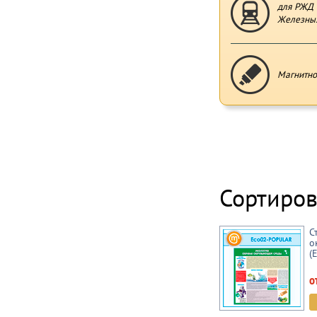
для РЖД 
Железных
Магнитно
Сортиров
С
о
(
о